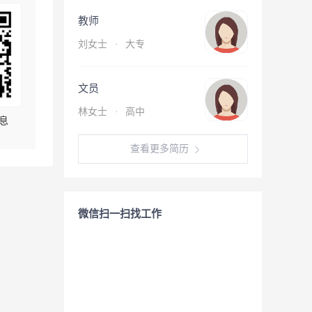
教师
刘女士
·
大专
文员
林女士
·
高中
息
查看更多简历
微信扫一扫找工作