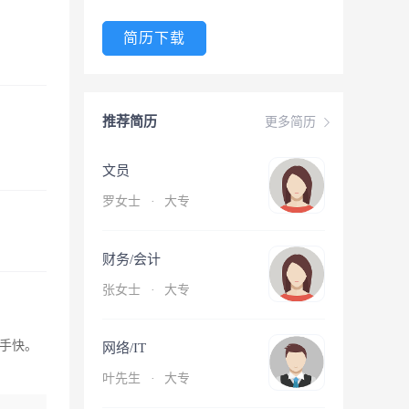
简历下载
推荐简历
更多简历
文员
罗女士
·
大专
财务/会计
张女士
·
大专
手快。
网络/IT
叶先生
·
大专