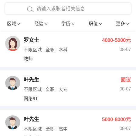
在校学生工作经验
本科
行政后勤
建筑装潢
确定
区域
经验
学历
职位
更多
三年以上工作经验
硕士
销售岗位
教师
罗女士
4000-5000元
四年以上工作经验
博士
文员
护士
08-07
不限区域
全职
本科
五年以上工作经验
财务会计
传单派发
教师
十年以上工作经验
超市零售
促销导购
叶先生
面议
网络IT
保健按摩
08-07
不限区域
全职
大专
网络/IT
快递员
前台接待
收银员
技术员/工程师
叶先生
5000-8000元
08-07
水电/机修
部门经理
不限区域
全职
高中