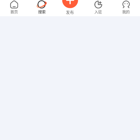
温女士
4000-5000元
07-27
不限区域
全职
大专
首页
搜索
入驻
我的
发布
文员
陈先生
5000-8000元
11-15
不限区域
全职
招聘信息
求职简历
其他职位
黄女士
面议
10-10
不限区域
全职
技工/普工
胡先生
5000-8000元
09-16
不限区域
全职